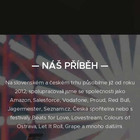
— NÁŠ PŘÍBĚH —
Na slovenském a českém trhu působíme již od roku
2012, spolupracovali jsme se společnosti jako
Amazon, Salesforce, Vodafone, Proud, Red Bull,
Jägermeister, Seznam.cz, Česká spořitelna nebo s
festivaly Beats for Love, Lovestream, Colours of
Ostrava, Let It Roll, Grape a mnoho dalšími.