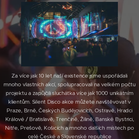
Za více jak 10 let naší existence jsme uspořádali
mnoho vlastních akcí, spolupracovali na velkém počtu
projektu a zapůjčili sluchátka více jak 1000 unikátním
klientům. Silent Disco akce můžete navštěvovat v
Praze, Brně, Českých Budějovicích, Ostravě, Hradci
Králové / Bratislavě, Trenčíně, Žilině, Banské Bystrici,
Nitře, Prešově, Košicích a mnoho dalších místech po
celé České a Slovenské republice