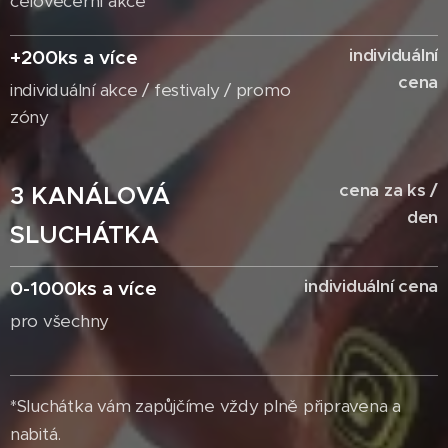
celovečerní akce
individuální
+200ks a více
cena
individuální akce / festivaly / promo
zóny
cena za ks /
3 KANÁLOVÁ
den
SLUCHÁTKA
individuální cena
0-1000ks a více
pro všechny
*Sluchátka vám zapůjčíme vždy plně připravena a
nabitá.