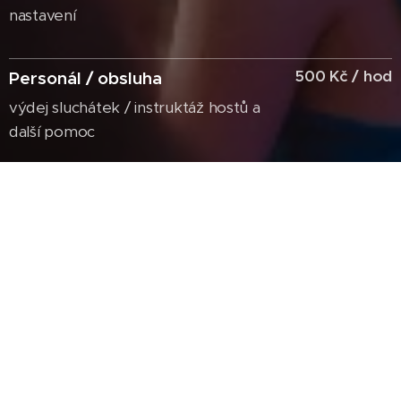
nastavení
500 Kč / hod
Personál / obsluha
výdej sluchátek / instruktáž hostů a
další pomoc
500 Kč / hod
Djs technika
zajistíme vše potřebné od
přehrávačů / mix pultu pro Djs
od 5.500 Kč /
Djs
3hod
zajistíme Djs / umělce na vaše
akce