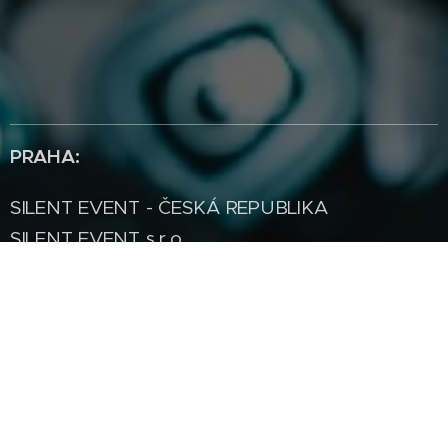
PRAHA:
SILENT EVENT - ČESKÁ REPUBLIKA
SILENT EVENT s.r.o.
Terronská 26, Praha 6, 160 00
tel.: +420 775 220 725
e-mail: info@silentevent.cz